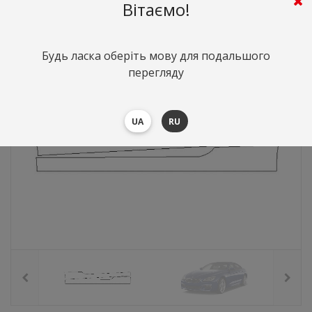
4527
грн.
Вартість:
($98.65)
Вітаємо!
Будь ласка оберіть мову для подальшого
перегляду
UA
RU