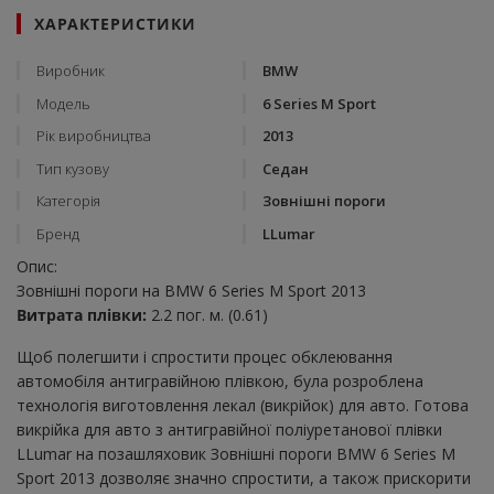
ХАРАКТЕРИСТИКИ
Виробник
BMW
Модель
6 Series M Sport
Рік виробництва
2013
Тип кузову
Седан
Категорія
Зовнішні пороги
Бренд
LLumar
Опис:
Зовнішні пороги на BMW 6 Series M Sport 2013
Витрата плівки:
2.2 пог. м. (0.61)
Щоб полегшити і спростити процес обклеювання
автомобіля антигравійною плівкою, була розроблена
технологія виготовлення лекал (викрійок) для авто. Готова
викрійка для авто з антигравійної поліуретанової плівки
LLumar на позашляховик Зовнішні пороги BMW 6 Series M
Sport 2013 дозволяє значно спростити, а також прискорити