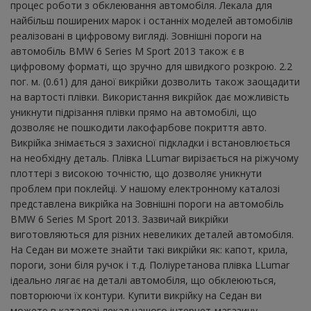
процес роботи з обклеювання автомобіля. Лекала для
найбільш поширених марок і останніх моделей автомобілів
реалізовані в цифровому вигляді. Зовнішні пороги на
автомобіль BMW 6 Series M Sport 2013 також є в
цифровому форматі, що зручно для швидкого розкрою. 2.2
пог. м. (0.61) для даної викрійки дозволить також заощадити
на вартості плівки. Використання викрійок дає можливість
уникнути підрізання плівки прямо на автомобілі, що
дозволяє не пошкодити лакофарбове покриття авто.
Викрійка знімається з захисної підкладки і встановлюється
на необхідну деталь. Плівка LLumar вирізається на ріжучому
плоттері з високою точністю, що дозволяє уникнути
проблем при поклейці. У нашому електронному каталозі
представлена ​​викрійка на Зовнішні пороги на автомобіль
BMW 6 Series M Sport 2013. Зазвичай викрійки
виготовляються для різних невеликих деталей автомобіля.
На Седан ви можете знайти такі викрійки як: капот, крила,
пороги, зони біля ручок і т.д. Поліуретанова плівка LLumar
ідеально лягає на деталі автомобіля, що обклеюються,
повторюючи їх контури. Купити викрійку на Седан ви
можете в каталозі лекал нашого інтернет-магазину