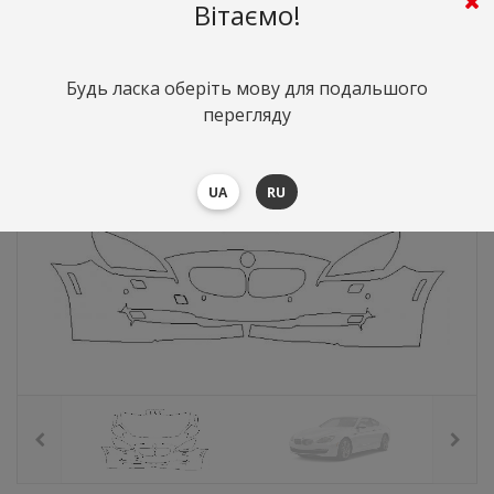
7975
грн.
Вартість:
($173.52)
Вітаємо!
Будь ласка оберіть мову для подальшого
перегляду
UA
RU