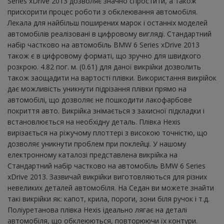
Series xDrive 2013 дозволяє значно спростити, а також
прискорити процес роботи з обклеювання автомобіля.
Лекала для найбільш поширених марок і останніх моделей
автомобілів реалізовані в цифровому вигляді. Стандартний
набір частково на автомобіль BMW 6 Series xDrive 2013
також є в цифровому форматі, що зручно для швидкого
розкрою. 4.82 пог. м. (0.61) для даної викрійки дозволить
також заощадити на вартості плівки. Використання викрійок
дає можливість уникнути підрізання плівки прямо на
автомобілі, що дозволяє не пошкодити лакофарбове
покриття авто. Викрійка знімається з захисної підкладки і
встановлюється на необхідну деталь. Плівка Hexis
вирізається на ріжучому плоттері з високою точністю, що
дозволяє уникнути проблем при поклейці. У нашому
електронному каталозі представлена ​​викрійка на
Стандартний набір частково на автомобіль BMW 6 Series
xDrive 2013. Зазвичай викрійки виготовляються для різних
невеликих деталей автомобіля. На Седан ви можете знайти
такі викрійки як: капот, крила, пороги, зони біля ручок і т.д.
Поліуретанова плівка Hexis ідеально лягає на деталі
автомобіля, що обклеюються, повторюючи їх контури.