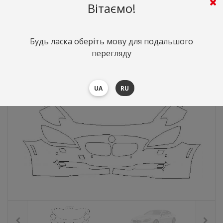
Вітаємо!
10250
грн.
Вартість:
($223.02)
Будь ласка оберіть мову для подальшого
перегляду
UA
RU