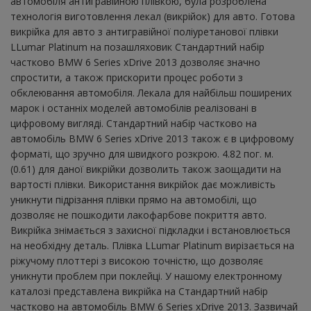
автомобіля антигравійною плівкою, була розроблена
технологія виготовлення лекал (викрійок) для авто. Готова
викрійка для авто з антигравійної поліуретанової плівки
LLumar Platinum на позашляховик Стандартний набір
частково BMW 6 Series xDrive 2013 дозволяє значно
спростити, а також прискорити процес роботи з
обклеювання автомобіля. Лекала для найбільш поширених
марок і останніх моделей автомобілів реалізовані в
цифровому вигляді. Стандартний набір частково на
автомобіль BMW 6 Series xDrive 2013 також є в цифровому
форматі, що зручно для швидкого розкрою. 4.82 пог. м.
(0.61) для даної викрійки дозволить також заощадити на
вартості плівки. Використання викрійок дає можливість
уникнути підрізання плівки прямо на автомобілі, що
дозволяє не пошкодити лакофарбове покриття авто.
Викрійка знімається з захисної підкладки і встановлюється
на необхідну деталь. Плівка LLumar Platinum вирізається на
ріжучому плоттері з високою точністю, що дозволяє
уникнути проблем при поклейці. У нашому електронному
каталозі представлена ​​викрійка на Стандартний набір
частково на автомобіль BMW 6 Series xDrive 2013. Зазвичай