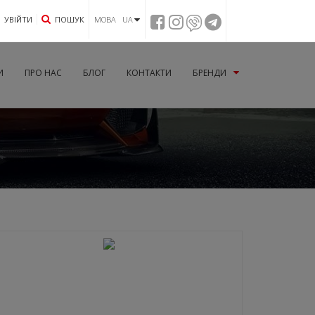
УВIЙТИ
ПОШУК
МОВА UA
И
ПРО НАС
БЛОГ
КОНТАКТИ
БРЕНДИ