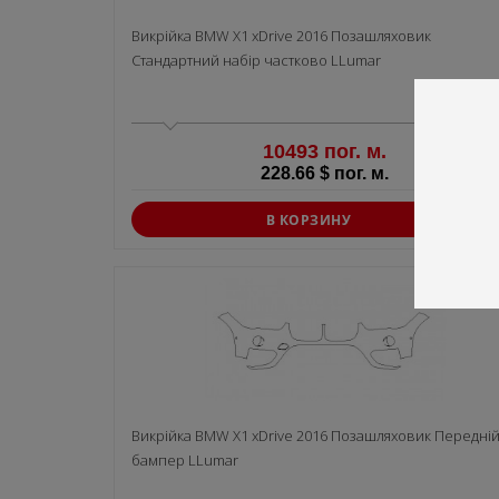
Викрiйка BMW X1 xDrive 2016 Позашляховик
Стандартний набір частково LLumar
10493 пог. м.
228.66 $ пог. м.
В КОРЗИНУ
Викрiйка BMW X1 xDrive 2016 Позашляховик Передні
бампер LLumar