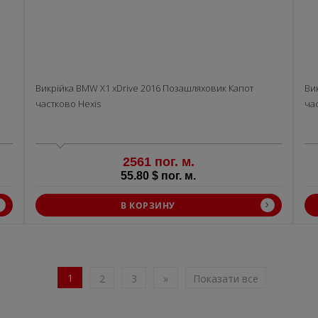
Викрiйка BMW X1 xDrive 2016 Позашляховик Капот
Ви
частково Hexis
ча
2561 пог. м.
55.80 $ пог. м.
В КОРЗИНУ
1
2
3
»
Показати все