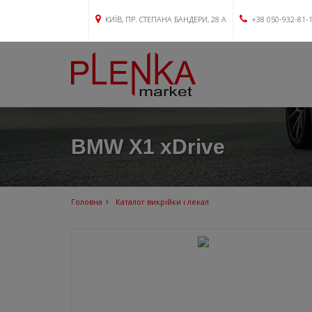
КИЇВ, ПР. СТЕПАНА БАНДЕРИ, 28 А
+38 050-932-81-
BMW X1 xDrive
Головна
Каталог викрійки і лекал