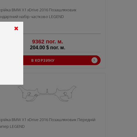
крiйка BMW X1 xDrive 2016 Позашляховик
андартний набір частково LEGEND
9362 пог. м.
204.00 $ пог. м.
В КОРЗИНУ
крiйка BMW X1 xDrive 2016 Позашляховик Передній
мпер LEGEND