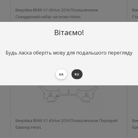
Викрiйка BMW X1 xDrive 2016 Позашляховик
Ви
Стандартний набір частково Hexis
Ст
Вітаємо!
8425 пог. м.
183.60 $ пог. м.
Будь ласка оберіть мову для подальшого перегляду
В КОРЗИНУ
UA
RU
й
Викрiйка BMW X1 xDrive 2016 Позашляховик Передній
Ви
бампер Hexis
ба