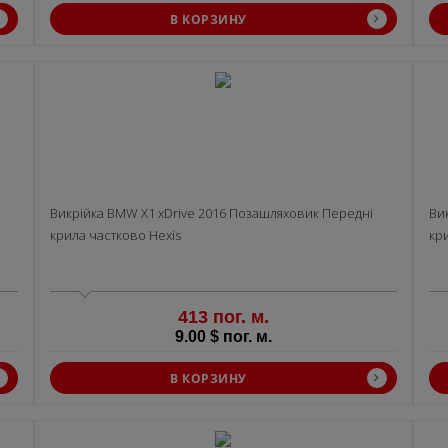
В КОРЗИНУ
Викрiйка BMW X1 xDrive 2016 Позашляховик Передні
Ви
крила частково Hexis
кр
413 пог. м.
9.00 $ пог. м.
В КОРЗИНУ