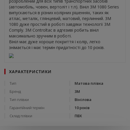
розроблений для всіх типів транспортних засобів
(автомобіль, човен, вертоліт і т.п). Вініл 3M 1080 Series
випускаються в різних колірних рішеннях, таких як
атлас, металік, глянцевий, матовий, перлинний. 3M
1080 дуже простий в роботі завдяки технології 3M
Comply. 3M Controltac в адгезиві робить вініл
максимально зручним в роботі.
Вініл має дуже хороше покриття і колір, легко
знімається і має термін придатності до 10 років.
ХАРАКТЕРИСТИКИ
Тип
Матова плівка
Бренд
3М
Тип плівки
Вінілова
Гарантійний термін
10 років
Склад плівки
ПВХ