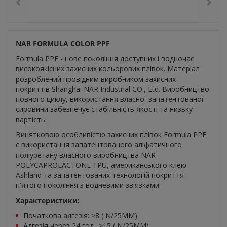
NAR FORMULA COLOR PPF
Formula PPF - нове покоління доступних і водночас
високоякісних захисних кольорових плівок. Матеріал
розроблений провідним виробником захисних
покриттів Shanghai NAR Industrial CO., Ltd. Виробництво
повного циклу, використання власної запатентованої
сировини забезпечує стабільність якості та низьку
вартість.
Винятковою особливістю захисних плівок Formula PPF
є використання запатентованого аліфатичного
поліуретану власного виробництва NAR
POLYCAPROLACTONE TPU, американського клею
Ashland та запатентованих технологій покриття
п'ятого покоління з водневими зв'язками.
Характеристики:
Початкова адгезія: >8 ( N/25MM)
Адгезія через 24 год.: >15 ( N/25MM)