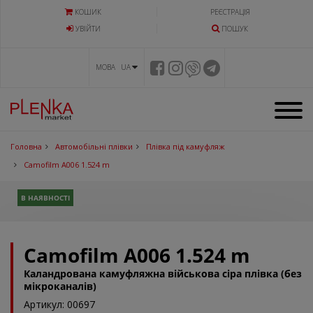
КОШИК
РЕЄСТРАЦІЯ
УВIЙТИ
ПОШУК
МОВА UA
Головна
Автомобільні плівки
Плівка під камуфляж
Camofilm А006 1.524 m
В НАЯВНОСТІ
Camofilm А006 1.524 m
Каландрована камуфляжна військова сіра плівка (без
мікроканалів)
Артикул: 00697