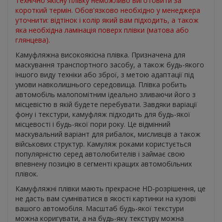
Технічно якісну плівку неможливо виготовити за
короткий термін. Обов'язково необхідно у менеджера
уточнити: відтінок і колір який вам підходить, а також
яка необхідна ламінація поверх плівки (матова або
глянцева).
Камуфляжна високоякісна плівка. Призначена для
маскування транспортного засобу, а також будь-якого
іншого виду техніки або зброї, з метою адаптації під
умови навколишнього середовища. Плівка робить
автомобіль малопомітним ідеально зливаючи його з
місцевістю в якій будете перебувати. Завдяки варіації
фону і текстури, камуфляж підходить для будь-якої
місцевості і будь-якої пори року. Це відмінний
маскувальний варіант для рибалок, мисливців а також
військових структур. Камуляж роками користується
популярністю серед автолюбителів і займає свою
впевнену позицію в сегменті кращих автомобільних
плівок.
Камуфляжні плівки мають прекрасне HD-розрішення, це
не дасть вам сумніватися в якості картинки на кузові
вашого автомобіля. Масштаб будь-якої текстури
можна коригувати, а на будь-яку текстуру можна