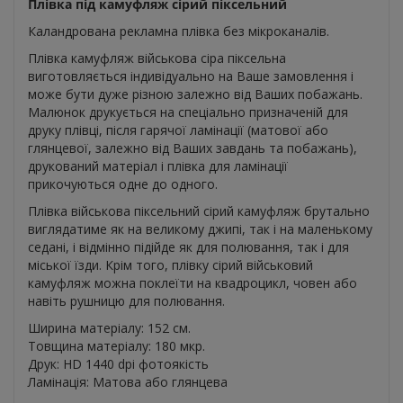
Плівка під камуфляж сірий піксельний
Каландрована рекламна плівка без мікроканалів.
Плівка камуфляж військова сіра піксельна
виготовляється індивідуально на Ваше замовлення і
може бути дуже різною залежно від Ваших побажань.
Малюнок друкується на спеціально призначеній для
друку плівці, після гарячої ламінації (матової або
глянцевої, залежно від Ваших завдань та побажань),
друкований матеріал і плівка для ламінації
прикочуються одне до одного.
Плівка військова піксельний сірий камуфляж брутально
виглядатиме як на великому джипі, так і на маленькому
седані, і відмінно підійде як для полювання, так і для
міської їзди. Крім того, плівку сірий військовий
камуфляж можна поклеїти на квадроцикл, човен або
навіть рушницю для полювання.
Ширина матеріалу: 152 см.
Товщина матеріалу: 180 мкр.
Друк: HD 1440 dpi фотоякість
Ламінація: Матова або глянцева