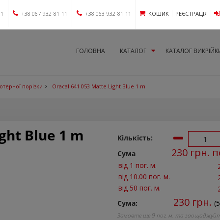
11
+38 067-932-81-11
+38 063-932-81-11
КОШИК
РЕЄСТРАЦІЯ
ГОЛОВНА
КАТАЛОГ
КАТАЛОГ ВИКРІЙК
лотерної порізки
Oracal 641 053 Matte Light Blue 1 m
ight Blue 1 m
Кількість:
230
грн. п
Сума
від 1 пог. м.
від 10.00 пог. м.
від 50 пог. м.
230
грн.
Сума:
(5
Замовте ще
9
пог. м. та заощаджуй