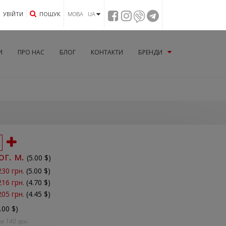
УВIЙТИ
ПОШУК
МОВА UA
И
ПРО НАС
БЛОГ
КОНТАКТИ
БРЕНДИ
ог. м.
(
5.00
$)
230 грн.
(5.00 $)
216 грн.
(4.70 $)
205 грн.
(4.45 $)
.00 $)
те
140
грн.