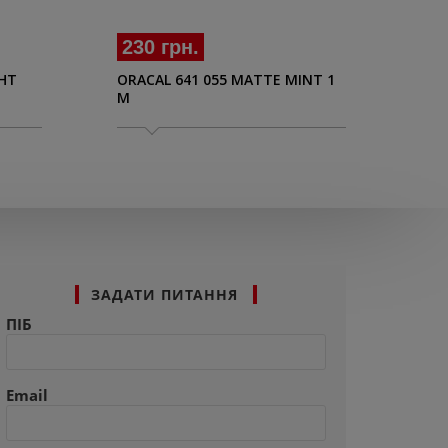
230 грн.
23
GHT
ORACAL 641 055 MATTE MINT 1
ORA
M
BLU
ЗАДАТИ ПИТАННЯ
ПІБ
Email