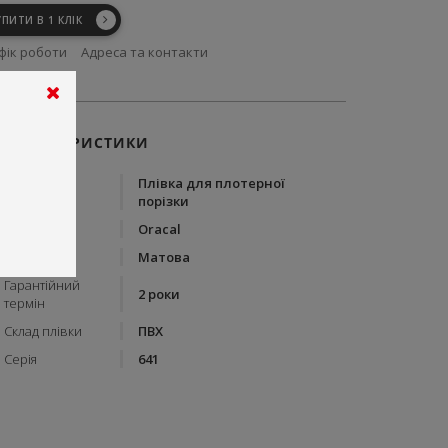
УПИТИ В 1 КЛІК
фік роботи
Адреса та контакти
ХАРАКТЕРИСТИКИ
Плівка для плотерної
Тип
порізки
Бренд
Oracal
Вид плівки
Матова
Гарантійний
2 роки
термін
Склад плівки
ПВХ
Серія
641