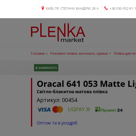
КИЇВ, ПР. СТЕПАНА БАНДЕРИ, 28 А
+38 050-932-81-
Головна
Рекламні плівки, монтажні, оракал
Плівка для п
В НАЯВНОСТІ
Oracal 641 053 Matte L
Світло-блакитна матова плівка
Артикул: 00454
Оптом та в роздріб