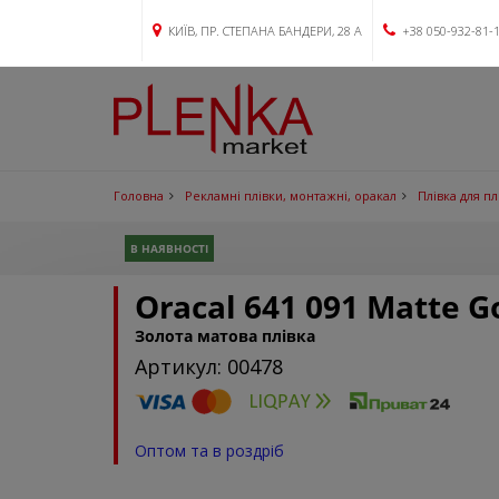
КИЇВ, ПР. СТЕПАНА БАНДЕРИ, 28 А
+38 050-932-81-
Головна
Рекламні плівки, монтажні, оракал
Плівка для п
В НАЯВНОСТІ
Oracal 641 091 Matte G
Золота матова плівка
Артикул: 00478
Оптом та в роздріб