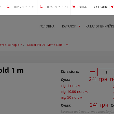
11
+38 067-932-81-11
+38 063-932-81-11
КОШИК
РЕЄСТРАЦІЯ
ГОЛОВНА
КАТАЛОГ
КАТАЛОГ ВИКРІЙК
лотерної порізки
Oracal 641 091 Matte Gold 1 m
old 1 m
Кількість:
241
грн. п
Сума
від 1 пог. м.
від 10.00 пог. м.
від 50 пог. м.
241
грн.
Сума:
(5
Замовте ще
9
пог. м. та заощаджуй