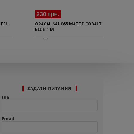
230 грн.
23
STEL
ORACAL 641 065 MATTE COBALT
ORA
BLUE 1 M
1 M
ЗАДАТИ ПИТАННЯ
ПІБ
Email