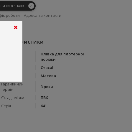
УПИТИ В 1 КЛІК
фік роботи
Адреса та контакти
ХАРАКТЕРИСТИКИ
Плівка для плотерної
Тип
порізки
Бренд
Oracal
Вид плівки
Матова
Гарантійний
3 роки
термін
Склад плівки
ПВХ
Серія
641