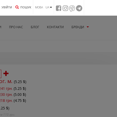
УВIЙТИ
ПОШУК
МОВА UA
И
ПРО НАС
БЛОГ
КОНТАКТИ
БРЕНДИ
ог. м.
(
5.25
$)
241 грн.
(5.25 $)
230 грн.
(5.00 $)
218 грн.
(4.75 $)
.25 $)
те
110
грн.