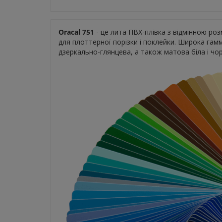
Oracal 751
- це лита ПВХ-плівка з відмінною ро
для плоттерної порізки і поклейки. Широка гамм
дзеркально-глянцева, а також матова біла і чо