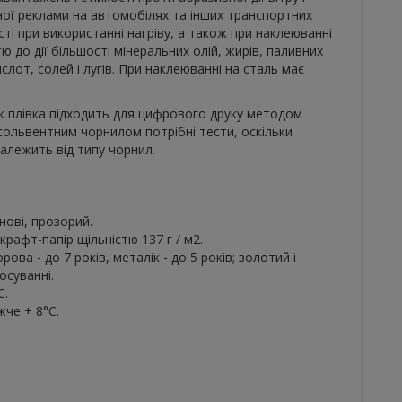
ної реклами на автомобілях та інших транспортних
ті при використанні нагріву, а також при наклеюванні
тю до дії більшості мінеральних олій, жирів, паливних
слот, солей і лугів. При наклеюванні на сталь має
 плівка підходить для цифрового друку методом
ольвентним чорнилом потрібні тести, оскільки
залежить від типу чорнил.
.
нові, прозорий.
 крафт-папір щільністю 137 г / м2.
рова - до 7 років, металік - до 5 років; золотий і
осуванні.
C.
жче + 8°C.