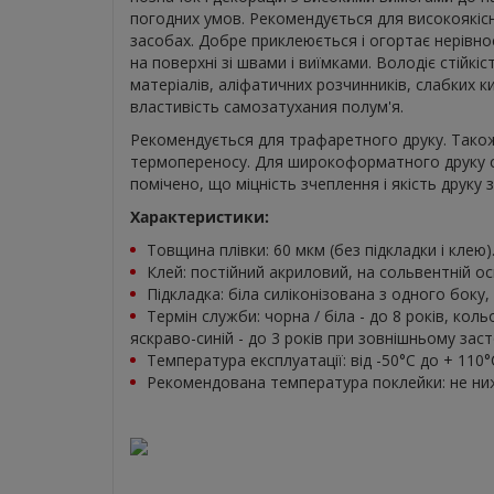
погодних умов. Рекомендується для високоякіс
засобах. Добре приклеюється і огортає нерівнос
на поверхні зі швами і виїмками. Володіє стійкіс
матеріалів, аліфатичних розчинників, слабких ки
властивість самозатухания полум'я.
Рекомендується для трафаретного друку. Також
термопереносу. Для широкоформатного друку с
помічено, що міцність зчеплення і якість друку 
Характеристики:
Товщина плівки: 60 мкм (без підкладки і клею)
Клей: постійний акриловий, на сольвентній ос
Підкладка: біла силіконізована з одного боку,
Термін служби: чорна / біла - до 8 років, кольо
яскраво-синій - до 3 років при зовнішньому заст
Температура експлуатації: від -50°C до + 110°
Рекомендована температура поклейки: не ни