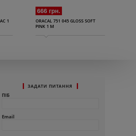
666 грн.
66
AC 1
ORACAL 751 045 GLOSS SOFT
ORA
PINK 1 M
TRE
ЗАДАТИ ПИТАННЯ
ПІБ
Email