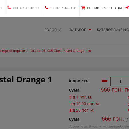
11
+38 067-932-81-11
+38 063-932-81-11
КОШИК
РЕЄСТРАЦІЯ
ГОЛОВНА
КАТАЛОГ
КАТАЛОГ ВИКРІЙК
лотерної порізки
Oracal 751 035 Gloss Pastel Orange 1 m
stel Orange 1
Кількість:
666
грн. п
Сума
від 1 пог. м.
від 10.00 пог. м.
від 50 пог. м.
666
грн.
Сума:
(
Замовте ще
9
пог. м. та заощаджуй