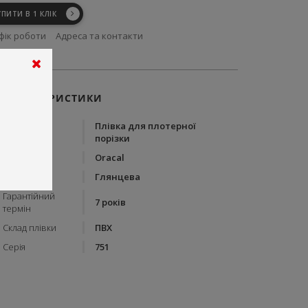
УПИТИ В 1 КЛІК
фік роботи
Адреса та контакти
ХАРАКТЕРИСТИКИ
Плівка для плотерної
Тип
порізки
Бренд
Oracal
Вид плівки
Глянцева
Гарантійний
7 років
термін
Склад плівки
ПВХ
Серія
751