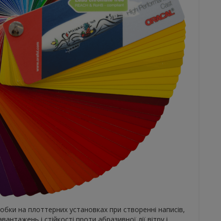
бки на плоттерних установках при створенні написів,
антажень і стійкості проти абразивної дії вітру і