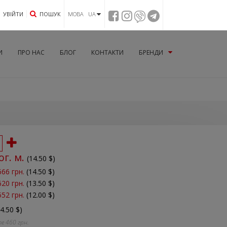
УВIЙТИ
ПОШУК
МОВА UA
И
ПРО НАС
БЛОГ
КОНТАКТИ
БРЕНДИ
ог. м.
(
14.50
$)
666 грн.
(14.50 $)
620 грн.
(13.50 $)
552 грн.
(12.00 $)
14.50 $)
те
460
грн.