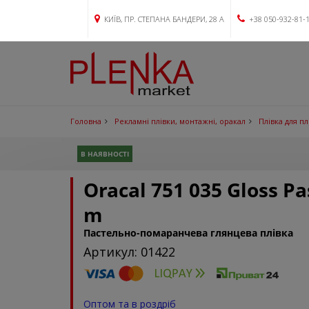
КИЇВ, ПР. СТЕПАНА БАНДЕРИ, 28 А
+38 050-932-81-
Головна
Рекламні плівки, монтажні, оракал
Плівка для п
В НАЯВНОСТІ
Oracal 751 035 Gloss Pa
m
Пастельно-помаранчева глянцева плівка
Артикул: 01422
Оптом та в роздріб