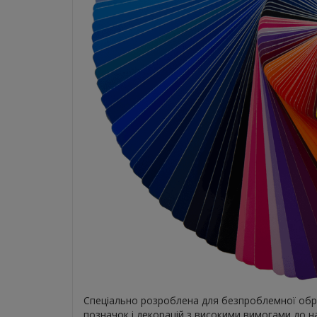
Спеціально розроблена для безпроблемної обро
позначок і декорацій з високими вимогами до нав