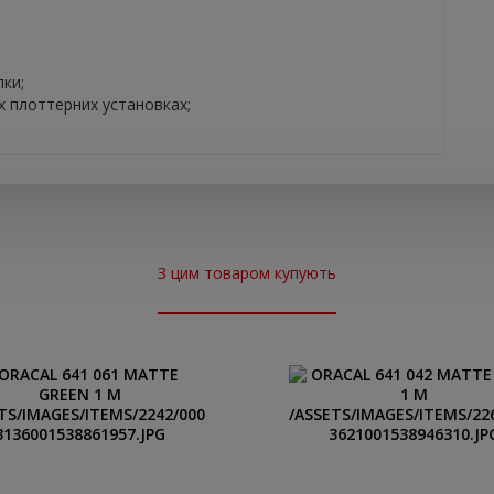
пки;
х плоттерних установках;
З цим товаром купують