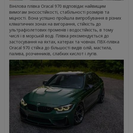
Вінілова плівка Oracal 970 відповідає найвищим
вимогам зносостійкості, стабільності розмірів та
міцності. Вона успішно пройшла випробування в різних
кліматичних зонах на вигорання, стійкість до
ультрафіолетових променів і водостійкість, в тому
числі і в морській воді. Плівка рекомендується до
застосування на яхтах, катерах та човнах. ПВХ-плівка
Oracal 970 стійка до більшості видів олій, мастила,
палива, розчинників, слабких кислот і лугів.