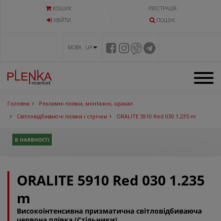
КОШИК
РЕЄСТРАЦІЯ
УВIЙТИ
ПОШУК
МОВА UA
Головна
Рекламні плівки, монтажні, оракал
Світловідбиваючі плівки і стрічки
ORALITE 5910 Red 030 1.235 m
В НАЯВНОСТІ
ORALITE 5910 Red 030 1.235
m
Високоінтенсивна призматична світловідбиваюча
червона плівка (Стільники)