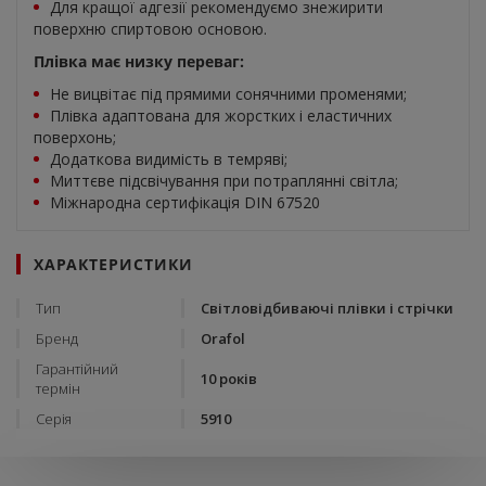
Для кращої адгезії рекомендуємо знежирити
поверхню спиртовою основою.
Плівка має низку переваг:
Не вицвітає під прямими сонячними променями;
Плівка адаптована для жорстких і еластичних
поверхонь;
Додаткова видимість в темряві;
Миттєве підсвічування при потраплянні світла;
Міжнародна сертифікація DIN 67520
ХАРАКТЕРИСТИКИ
Тип
Світловідбиваючі плівки і стрічки
Бренд
Orafol
Гарантійний
10 років
термін
Серія
5910