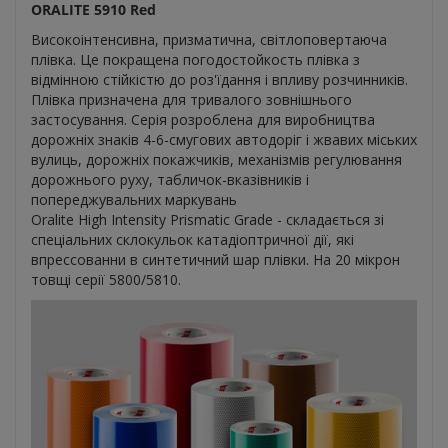
ORALITE 5910 Red
Високоінтенсивна, призматична, світлоповертаюча
плівка. Це покращена погодостойкость плівка з
відмінною стійкістю до роз'їдання і впливу розчинників.
Плівка призначена для тривалого зовнішнього
застосування. Серія розроблена для виробництва
дорожніх знаків 4-6-смугових автодоріг і жвавих міських
вулиць, дорожніх покажчиків, механізмів регулювання
дорожнього руху, табличок-вказівників і
попереджувальних маркувань
Oralite High Intensity Prismatic Grade - складається зі
спеціальних склокульок катадіоптричної дії, які
впрессованни в синтетичний шар плівки. На 20 мікрон
товщі серії 5800/5810.