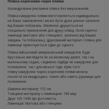
Плівка коричнево-чорні плями
Каландрована рекламна плівка без мікроканалів.
Плівка камуфляж плями виготовляється індивідуально
на Ваше замовлення і може бути дуже різною залежно
від Ваших побажань. Малюнок друкується на
спеціально призначеній для друку плівці, після гарячої
ламінації (матової або глянцевої, залежно від Ваших
завдань та побажань), друкований матеріал і плівка для
ламінації прикочуються один до одного.
Плівка військовий американський камуфляж буде
брутально виглядати як на великому джипі, так і на
маленькому седані, і відмінно підійде як камуфляж для
полювання, так і для міської їзди. Крім того
плівку камуфляж чорно-коричневі плями можна
поклеїти на квадроцикл, човен або навіть рушницю для
полювання.
Ширина матеріалу: 152 см.
Товщина матеріалу з ламінацією: 180 мкр.
Друк: HD 1440 dpi фотоякість
Ламінація: Матова або глянцева