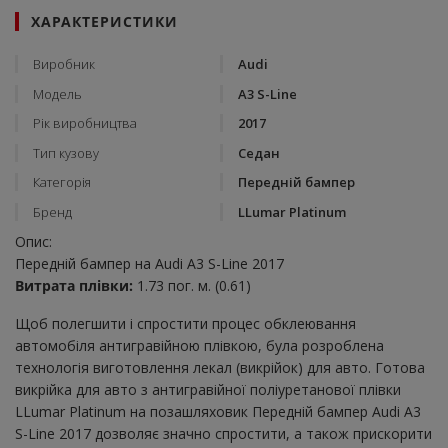
ХАРАКТЕРИСТИКИ
Виробник
Audi
Модель
A3 S-Line
Рік виробництва
2017
Тип кузову
Седан
Категорія
Передній бампер
Бренд
LLumar Platinum
Опис:
Передній бампер на Audi A3 S-Line 2017
Витрата плівки:
1.73 пог. м. (0.61)
Щоб полегшити і спростити процес обклеювання
автомобіля антигравійною плівкою, була розроблена
технологія виготовлення лекал (викрійок) для авто. Готова
викрійка для авто з антигравійної поліуретанової плівки
LLumar Platinum на позашляховик Передній бампер Audi A3
S-Line 2017 дозволяє значно спростити, а також прискорити