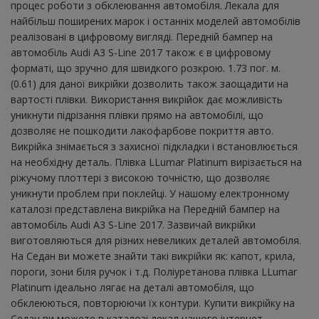
процес роботи з обклеювання автомобіля. Лекала для
найбільш поширених марок і останніх моделей автомобілів
реалізовані в цифровому вигляді. Передній бампер на
автомобіль Audi A3 S-Line 2017 також є в цифровому
форматі, що зручно для швидкого розкрою. 1.73 пог. м.
(0.61) для даної викрійки дозволить також заощадити на
вартості плівки. Використання викрійок дає можливість
уникнути підрізання плівки прямо на автомобілі, що
дозволяє не пошкодити лакофарбове покриття авто.
Викрійка знімається з захисної підкладки і встановлюється
на необхідну деталь. Плівка LLumar Platinum вирізається на
ріжучому плоттері з високою точністю, що дозволяє
уникнути проблем при поклейці. У нашому електронному
каталозі представлена ​​викрійка на Передній бампер на
автомобіль Audi A3 S-Line 2017. Зазвичай викрійки
виготовляються для різних невеликих деталей автомобіля.
На Седан ви можете знайти такі викрійки як: капот, крила,
пороги, зони біля ручок і т.д. Поліуретанова плівка LLumar
Platinum ідеально лягає на деталі автомобіля, що
обклеюються, повторюючи їх контури. Купити викрійку на
Седан ви можете в каталозі лекал нашого інтернет-