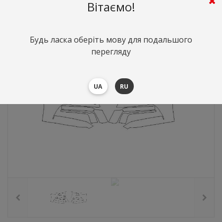
3526
грн.
Вартість:
($76.83)
Вітаємо!
Будь ласка оберіть мову для подальшого
перегляду
UA
RU