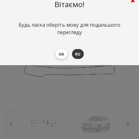
827
грн.
Вартість:
($18)
Вітаємо!
Будь ласка оберіть мову для подальшого
перегляду
UA
RU