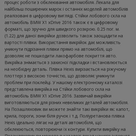
процес роботи з обклеювання автомобіля. Лекала для
найбільш поширених марок і останніх моделей автомобілів
реалізовані в цифровому вигляді. Стійки лобового скла на
автомобіль BMW X1 xDrive 2016 також є в цифровому
форматі, що зручно для швидкого розкрою. 0.25 пог. м.
(1.22) для даної викрійки дозволить також заощадити на
вартості плівки. Використання викрійок дає можливість
уникнути підрізання плівки прямо на автомобілі, що
дозволяє не пошкодити лакофарбове покриття авто.
Викрійка знімається з захисної підкладки і встановлюється
на необхідну деталь. Плівка Hexis вирізається на ріжучому
плоттері з високою точністю, що дозволяє уникнути
проблем при поклейці. У нашому електронному каталозі
представлена ​​викрійка на Стійки лобового скла на
автомобіль BMW X1 xDrive 2016. Зазвичай викрійки
виготовляються для різних невеликих деталей автомобіля.
На Позашляховик ви можете знайти такі викрійки як: капот,
крила, пороги, зони біля ручок і т.д. Поліуретанова плівка
Hexis ідеально лягає на деталі автомобіля, що
обклеюються, повторюючи їх контури. Купити викрійку на
Позашляховик ви можете в каталозі лекал нашого інтернет-