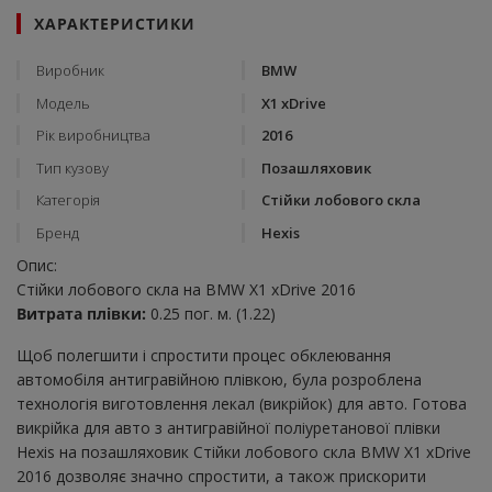
ХАРАКТЕРИСТИКИ
Виробник
BMW
Модель
X1 xDrive
Рік виробництва
2016
Тип кузову
Позашляховик
Категорія
Стійки лобового скла
Бренд
Hexis
Опис:
Стійки лобового скла на BMW X1 xDrive 2016
Витрата плівки:
0.25 пог. м. (1.22)
Щоб полегшити і спростити процес обклеювання
автомобіля антигравійною плівкою, була розроблена
технологія виготовлення лекал (викрійок) для авто. Готова
викрійка для авто з антигравійної поліуретанової плівки
Hexis на позашляховик Стійки лобового скла BMW X1 xDrive
2016 дозволяє значно спростити, а також прискорити