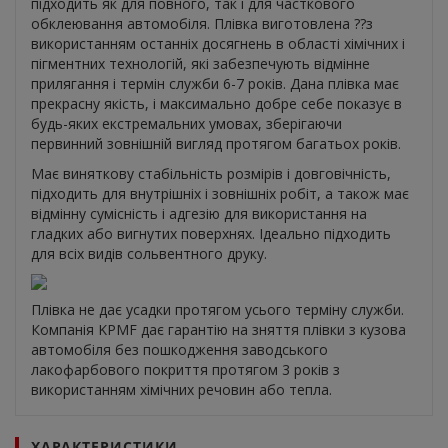
підходить як для повного, так і для часткового
обклеювання автомобіля. Плівка виготовлена ??з
використанням останніх досягнень в області хімічних і
пігментних технологій, які забезпечують відмінне
прилягання і термін служби 6-7 років. Дана плівка має
прекрасну якість, і максимально добре себе показує в
будь-яких екстремальних умовах, зберігаючи
первинний зовнішній вигляд протягом багатьох років.
Має виняткову стабільність розмірів і довговічність,
підходить для внутрішніх і зовнішніх робіт, а також має
відмінну сумісність і адгезію для використання на
гладких або вигнутих поверхнях. Ідеально підходить
для всіх видів сольвентного друку.
Плівка не дає усадки протягом усього терміну служби.
Компанія KPMF дає гарантію на зняття плівки з кузова
автомобіля без пошкодження заводського
лакофарбового покриття протягом 3 років з
використанням хімічних речовин або тепла.
ХАРАКТЕРИСТИКИ